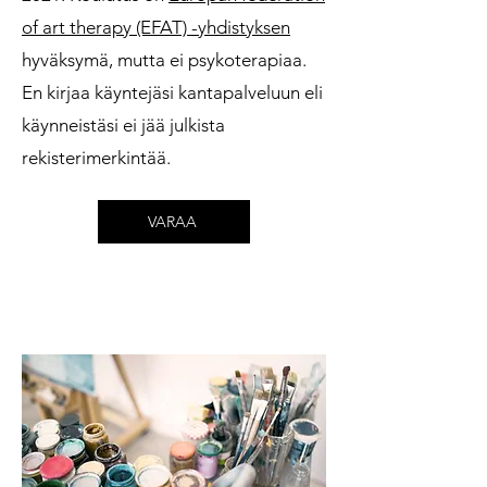
of art therapy (EFAT) -yhdistyksen
hyväksymä, mutta ei psykoterapiaa.
En kirjaa käyntejäsi kantapalveluun eli
käynneistäsi ei jää julkista
rekisterimerkintää.
VARAA