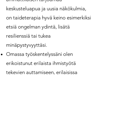
keskusteluapua ja uusia näkökulmia,
on taideterapia hyvä keino esimerkiksi
etsiä ongelman ydintä, lisätä
resilienssiä tai tukea
minäpystyvyyttäsi.
Omassa työskentelyssäni olen
erikoistunut erilaista ihmistyötä
tekevien auttamiseen, erilaisissa
kasvuprosessissa olevien aikuisten
tukemiseen sekä lapsiin ja nuoriin.
Luottamuksellisuus ja
motivaatio
Taideterapia perustuu luottamukseen
ja vuorovaikutukseen taideterapeutin