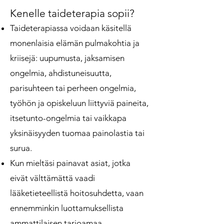
Kenelle taideterapia sopii?
Taideterapiassa voidaan käsitellä
monenlaisia elämän pulmakohtia ja
kriisejä: uupumusta, jaksamisen
ongelmia, ahdistuneisuutta,
parisuhteen tai perheen ongelmia,
työhön ja opiskeluun liittyviä paineita,
itsetunto-ongelmia tai vaikkapa
yksinäisyyden tuomaa painolastia tai
surua.
Kun mieltäsi painavat asiat, jotka
eivät välttämättä vaadi
lääketieteellistä hoitosuhdetta, vaan
ennemminkin luottamuksellista
ammattilaisen tarjoamaa