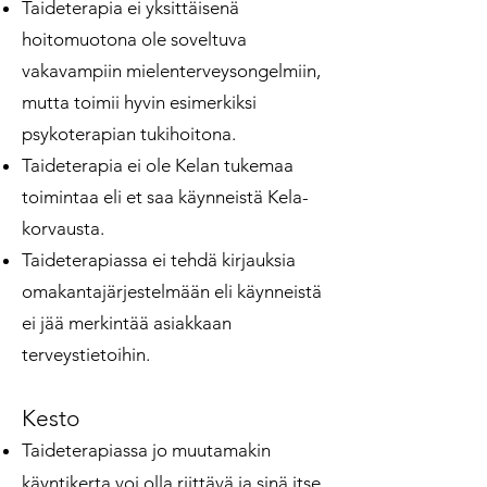
Taideterapia ei yksittäisenä
hoitomuotona ole soveltuva
vakavampiin mielenterveysongelmiin,
mutta toimii hyvin esimerkiksi
psykoterapian tukihoitona.
Taideterapia ei ole Kelan tukemaa
toimintaa eli et saa käynneistä Kela-
korvausta.
Taideterapiassa ei tehdä kirjauksia
omakantajärjestelmään eli käynneistä
ei jää merkintää asiakkaan
terveystietoihin.
Kesto
Taideterapiassa jo muutamakin
käyntikerta voi olla riittävä ja sinä itse