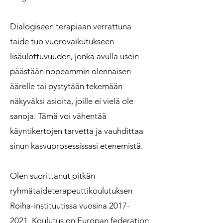
Dialogiseen terapiaan verrattuna
taide tuo vuorovaikutukseen
lisäulottuvuuden, jonka avulla usein
päästään nopeammin olennaisen
äärelle tai pystytään tekemään
näkyväksi asioita, joille ei vielä ole
sanoja. Tämä voi vähentää
käyntikertojen tarvetta ja vauhdittaa
sinun kasvuprosessissasi etenemistä.
Olen suorittanut pitkän
ryhmätaideterapeuttikoulutuksen
Roiha-instituutissa vuosina
2017-
2021
. Koulutus on
Europan federation