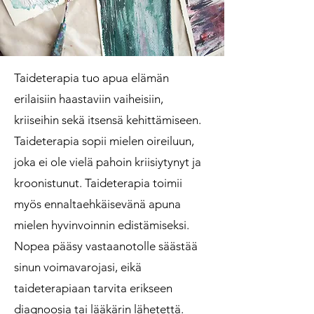
Taideterapia tuo apua elämän
erilaisiin haastaviin vaiheisiin,
kriiseihin sekä itsensä kehittämiseen.
Taideterapia sopii mielen oireiluun,
joka ei ole vielä pahoin kriisiytynyt ja
kroonistunu
t. Taideterapia toimii
myös ennaltaehkäisevänä apuna
mielen hyvinvoinnin edistämiseksi.
Nopea pääsy vastaanotolle säästää
sinun voimavarojasi, eikä
taideterapiaan tarvita erikseen
diagnoosia tai lääkärin lähetettä.